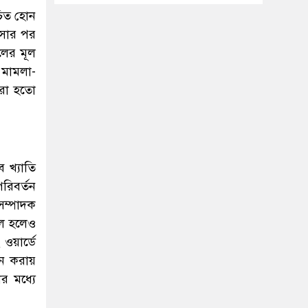
চিত হোন
আসার পর
লের মূল
 মামলা-
করা হতো
 খ্যাতি
রিবর্তন
সম্পাদক
িল হলেও
ওয়ার্ডে
চন করায়
র মধ্যে