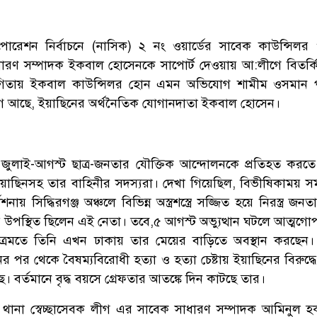
পোরেশন নির্বাচনে (নাসিক) ২ নং ওয়ার্ডের সাবেক কাউন্সিলর
াধারণ সম্পাদক ইকবাল হোসেনকে সাপোর্ট দেওয়ায় আ:লীগে বিতর্
িতায় ইকবাল কাউন্সিলর হোন এমন অভিযোগ শামীম ওসমান প্
 আছে, ইয়াছিনের অর্থনৈতিক যোগানদাতা ইকবাল হোসেন।
ুলাই-আগস্ট ছাত্র-জনতার যৌক্তিক আন্দোলনকে প্রতিহত করতে
য়াছিনসহ তার বাহিনীর সদস্যরা। দেখা গিয়েছিল, বিভীষিকাময় 
ায় সিদ্ধিরগঞ্জ অঞ্চলে বিভিন্ন অস্ত্রশস্ত্রে সজ্জিত হয়ে নিরস্ত্র জ
উপস্থিত ছিলেন এই নেতা। তবে,৫ আগস্ট অভ্যুত্থান ঘটলে আত্মগো
ুত্রমতে তিনি এখন ঢাকায় তার মেয়ের বাড়িতে অবস্থান করছেন
র পর থেকে বৈষম্যবিরোধী হত্যা ও হত্যা চেষ্টায় ইয়াছিনের বিরুদ্
। বর্তমানে বৃদ্ধ বয়সে গ্রেফতার আতঙ্কে দিন কাটছে তার।
ঞ্জ থানা স্বেচ্ছাসেবক লীগ এর সাবেক সাধারণ সম্পাদক আমিনুল হক