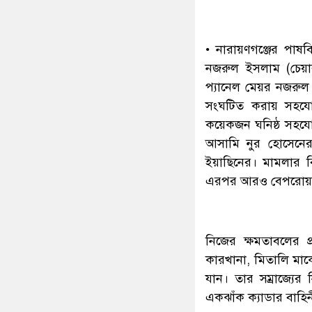
• নারায়ণগঞ্জের পাষ
নজরুল ইসলাম (চেয়ারম
প্যানেল মেয়র নজরুল
সংঘটিত করায় সহযোগ
কয়েকজন ঘনিষ্ঠ সহযোগী
আসামি নুর হোসেনের
ইয়াছিনের। মামলার বি
এরপর আরও বেপরোয়া 
নিজের ক্ষমতাবলের প্
কারখানা, মিতালি মার্ক
যান। তার সম্রাজ্যে
একঝাঁক ক্যাডার বাহি