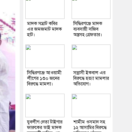
মাদক সম্রাট কবির
সিদ্ধিরগঞ্জে মাদক
এর জমজমাট মাদক
ব্যবসায়ী সজিব
হাট।
অস্ত্রসহ গ্রেফতার।
সিদ্ধিরগঞ্জে আওয়ামী
সন্ত্রাসী ইকবাল এর
লীগের ১৩০ জনের
বিরুদ্ধে হত্যা মামলার
বিরুদ্ধে মামলা।
অভিযোগ।
যুবলীগ নেতা টাইগার
শামীম ওসমান সহ
ফারুকের ভাই মাদক
১২ আসামির বিরুদ্ধে