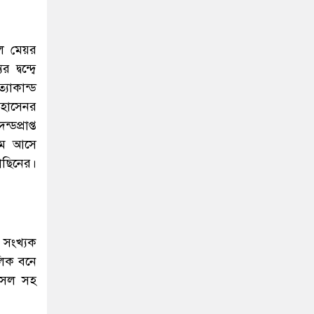
েল মেয়র
বন্দ্বে
যাকান্ড
হোসেনর
প্রাপ্ত
াম আসে
াছিনের।
 সংখ্যক
ালিক বনে
াসেল সহ