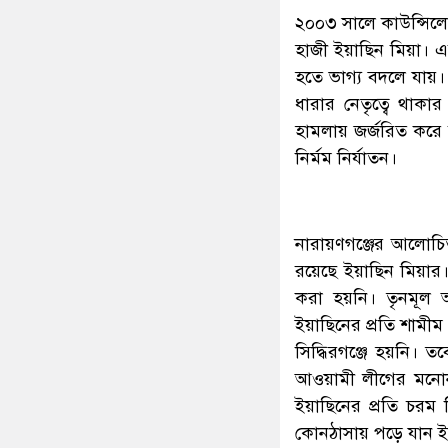
২০০৩ সালে কাউন্সিলের
হাজী ইয়াছিন মিয়া। 
হতে ভাগ্য বদলে যায়। 
ধারার নেতৃত্বে থাকা
হামলায় জর্জরিত করে
নির্মম নির্যাতন।
নারায়ণগঞ্জের আলোচিত
রয়েছে ইয়াছিন মিয়ার
করা হয়নি। তৃনমূল 
ইয়াছিনের প্রতি শামীম
সিদ্ধিরগঞ্জে হয়নি। 
আওয়ামী লীগের মনোনীত 
ইয়াছিনের প্রতি চরম 
কোনঠাসায় পড়ে যান ই