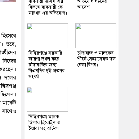
ব্যবসায়ী জসিম এর
অভিযোগ গঠনের
বিরুদ্ধে ব্যবসায়ী কে
আদেশ।
মারধর এর অভিযোগ।
 হিসেবে
র। তবে,
্খীদের
সিদ্ধিরগঞ্জে সরকারি
চাঁদাবাজ ও মাদকের
জায়গা দখল করে
শীর্ষে সেচ্ছাসেবক দল
ে নিজের
চাঁদাবাজির জন্য
নেতা রিপন।
 করছেন।
বিএনপির দুই গ্রুপের
সংঘর্ষ।
তু দলের
ধিরগঞ্জ
েছিলেন।
মার্কেট
র সাথেও
সিদ্ধিরগঞ্জে মাদক
ডিলার হিরোইন ও
ইয়াবা সহ আটক।