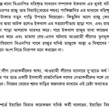
ঞ্জ থানা বিএনপির বহিষ্কৃত সাধারণ সম্পাদক ইকবাল এর খুবই ঘনিষ্
রপর রাজু তার বিয়াই(মেয়ের শশুর) পাকিস্তানির এর মাধ্যমে বহিষ্
াকার নতুন গাড়ি উপহার দিয়েছেন। কিছুদিন আগে রাজু কেরা
ের দ্বারা আটক হলেও ইকবাল এর সহযোগীতায় ছাড়া পান, এবং রাজ
্ষিণ পাড়া আশরাফ মারধর করে। পরে ইকবাল রাজূর বাবা কাজেম ভ
র করে এবং মামলা দেয়।এসব ঘটনায় আওয়ামী লীগের তৃণমূল প
অভিযোগ বিএনপির সাথে রাজুর ঘনিষ্ঠ রাজুকে আস্থা ও বিশ্বাসের জ
লনে অংশ নিতে নিরাপদ মনে করছেন না।
ীগ নেতাকর্মীদের ভাষ্য, আওয়ামী লীগের ব্যানারে দু’হাতে অর্থ
 পর হতে একটি ইসলামী রাজনৈতিক দলের নেতাকর্মীদের সঙ্গে 
েন। নিজের মেয়ের শ্বশুর বাড়ির স্বজনদের মাধ্যমে এই চেষ্টা অব্যাহ
 শর্তে ইয়াছিন মিয়ার কয়েকজন ঘনিষ্ঠ কর্মী বলেছেন, ইয়াছিন ম