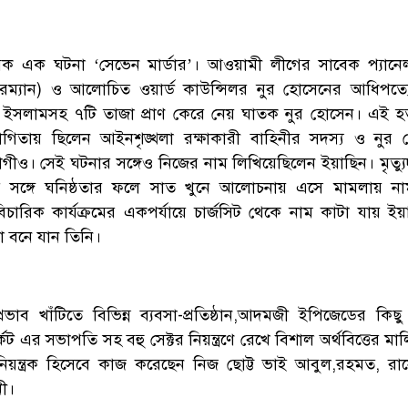
বিক এক ঘটনা ‘সেভেন মার্ডার’। আওয়ামী লীগের সাবেক প্যান
্যান) ও আলোচিত ওয়ার্ড কাউন্সিলর নুর হোসেনের আধিপত্যের দ্
 ইসলামসহ ৭টি তাজা প্রাণ কেরে নেয় ঘাতক নুর হোসেন। এই হত্
িতায় ছিলেন আইনশৃঙ্খলা রক্ষাকারী বাহিনীর সদস্য ও নুর 
ও। সেই ঘটনার সঙ্গেও নিজের নাম লিখিয়েছিলেন ইয়াছিন। মৃত্যুদন্ড
 সঙ্গে ঘনিষ্ঠতার ফলে সাত খুনে আলোচনায় এসে মামলায় ন
চারিক কার্যক্রমের একপর্যায়ে চার্জসিট থেকে নাম কাটা যায় ইয়
বনে যান তিনি।
রভাব খাঁটিতে বিভিন্ন ব্যবসা-প্রতিষ্ঠান,আদমজী ইপিজেডের কিছু
েট এর সভাপতি সহ বহু সেক্টর নিয়ন্ত্রণে রেখে বিশাল অর্থবিত্তের ম
র নিয়ন্ত্রক হিসেবে কাজ করেছেন নিজ ছোট্ট ভাই আবুল,রহমত, র
নী।