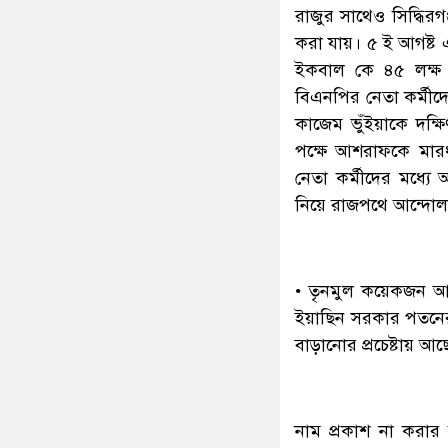
রাজুর সাথেও সিদ্ধিরগ
করা যায়। ৫ ই আগষ্ট এ
ইকবাল কে ৪৫ লক্ষ ট
বিএনপির নেতা কর্মীদ
কাজেম ভুঁইয়াকে দক
পক্ষে আশরাফকে মারধ
নেতা কর্মীদের মধ্যে 
নিয়ে রাজপথে আন্দো
• তৃনমুল কয়েকজন আ:ল
ইয়াছিন সরকার পতনের
বাড়ানোর প্রচেষ্টায় আছ
নাম প্রকাশ না করার