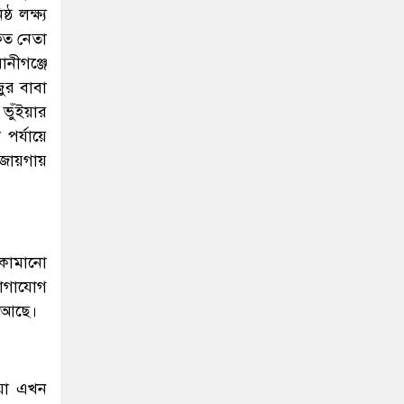
ঠ লক্ষ্য
কৃত নেতা
নীগঞ্জে
ুর বাবা
ুঁইয়ার
র্যায়ে
ায়গায়
 কামানো
যোগাযোগ
ত আছে।
িয়া এখন