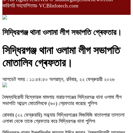
কারিগরি সহযোগিতায়ঃ VCBInfotech.com
সিদ্ধিরগঞ্জ থানা ওলামা লীগ সভাপতি গ্ৰেফতার।
সিদ্ধিরগঞ্জ থানা ওলামা লীগ সভাপতি
মোতালিব গ্ৰেফতার।
আপডেট সময় : ১১:৫৪:৫০ অপরাহ্ন, রবিবার, ২২ ফেব্রুয়ারী ২০২৬
বৈষম্যবিরোধী বিস্ফোরক মামলায় নারায়ণগঞ্জের সিদ্ধিরগঞ্জ থানা ওলামা লীগ
সভাপতি আব্দুল মোতালিবকে (৬০) গ্রেফতার করেছে পুলিশ৷
রোববার (২২ ফেব্রুয়ারি) সন্ধ্যায় সিদ্ধিরগঞ্জের মিজমিজি বাতানপারা তালতলা
এলাকা থেকে তাকে গ্রেফতার করে সিদ্ধিরগঞ্জ থানা পুলিশ৷
সিদ্ধিরগঞ্জ থানার উপপরিদর্শক মাহতাব উদ্দিন জানান, বৈষম্যবিরোধী আন্দোলন