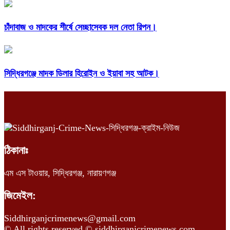
চাঁদাবাজ ও মাদকের শীর্ষে সেচ্ছাসেবক দল নেতা রিপন।
সিদ্ধিরগঞ্জে মাদক ডিলার হিরোইন ও ইয়াবা সহ আটক।
ঠিকানাঃ
এম এস টাওয়ার, সিদ্ধিরগঞ্জ, নারায়ণগঞ্জ
জিমেইল:
Siddhirganjcrimenews@gmail.com
© All rights reserved © siddhirganjcrimenews.com