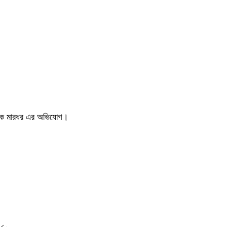
়ী কে মারধর এর অভিযোগ।