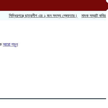
সিদ্ধিরগঞ্জে ছাত্রলীগ এর ২ জন সদস্য গ্ৰেফতার।
মাদক সম্রাট কবির এর 
িক
আরো পড়ুন