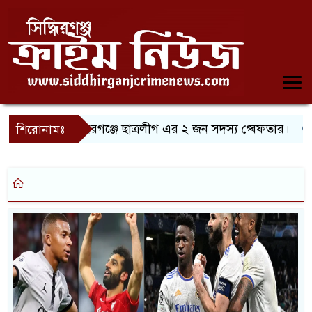
সিদ্ধিরগঞ্জে ছাত্রলীগ এর ২ জন সদস্য গ্ৰেফতার।
শিরোনামঃ