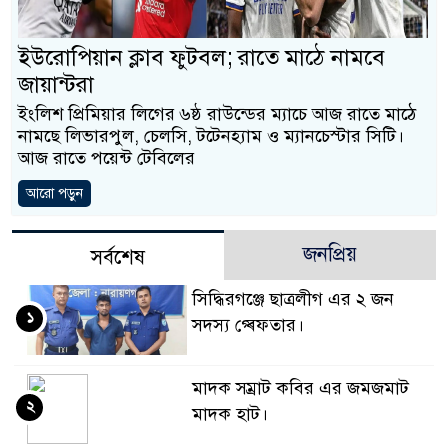
ইউরোপিয়ান ক্লাব ফুটবল; রাতে মাঠে নামবে
জায়ান্টরা
ইংলিশ প্রিমিয়ার লিগের ৬ষ্ঠ রাউন্ডের ম্যাচে আজ রাতে মাঠে
নামছে লিভারপুল, চেলসি, টটেনহ্যাম ও ম্যানচেস্টার সিটি।
আজ রাতে পয়েন্ট টেবিলের
আরো পড়ুন
জনপ্রিয়
সর্বশেষ
সিদ্ধিরগঞ্জে ছাত্রলীগ এর ২ জন
১
সদস্য গ্ৰেফতার।
মাদক সম্রাট কবির এর জমজমাট
২
মাদক হাট।