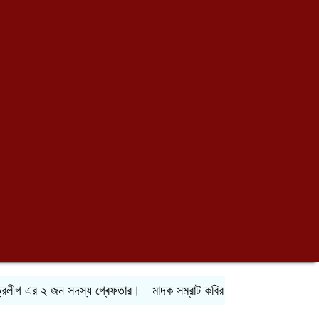
রলীগ এর ২ জন সদস্য গ্ৰেফতার।
মাদক সম্রাট কবির এর জমজমাট মাদক হাট।